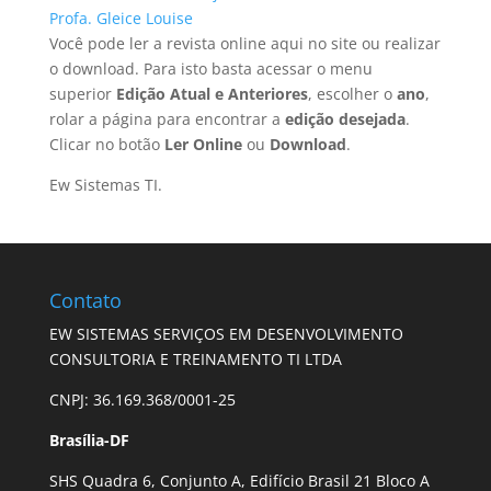
Profa. Gleice Louise
Você pode ler a revista online aqui no site ou realizar
o download. Para isto basta acessar o menu
superior
Edição Atual e Anteriores
, escolher o
ano
,
rolar a página para encontrar a
edição desejada
.
Clicar no botão
Ler Online
ou
Download
.
Ew Sistemas TI.
Contato
EW SISTEMAS SERVIÇOS EM DESENVOLVIMENTO
CONSULTORIA E TREINAMENTO TI LTDA
CNPJ: 36.169.368/0001-25
Brasília-DF
SHS Quadra 6, Conjunto A, Edifício Brasil 21 Bloco A