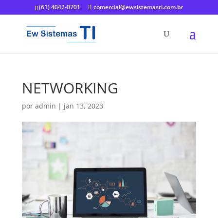
(61) 4042-0701
comercial@ewsistemasti.com.br
NETWORKING
por
admin
|
jan 13, 2023