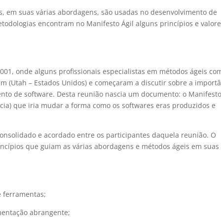
s, em suas várias abordagens, são usadas no desenvolvimento de
todologias encontram no Manifesto Ágil alguns princípios e valor
2001, onde alguns profissionais especialistas em métodos ágeis co
am (Utah – Estados Unidos) e começaram a discutir sobre a import
to de software. Desta reunião nascia um documento: o Manifest
ia) que iria mudar a forma como os softwares eras produzidos e
onsolidado e acordado entre os participantes daquela reunião. O
incípios que guiam as várias abordagens e métodos ágeis em suas
e ferramentas;
mentação abrangente;