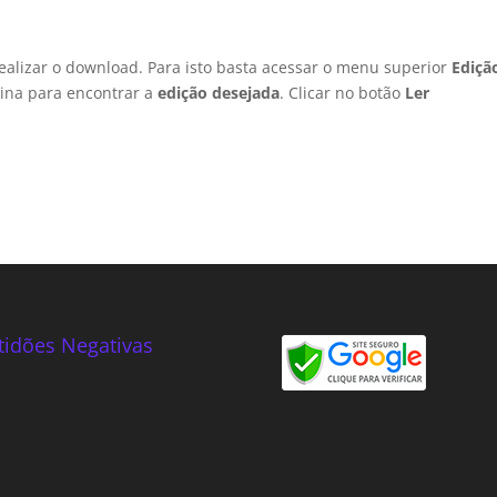
 realizar o download. Para isto basta acessar o menu superior
Ediçã
ágina para encontrar a
edição desejada
. Clicar no botão
Ler
tidões Negativas