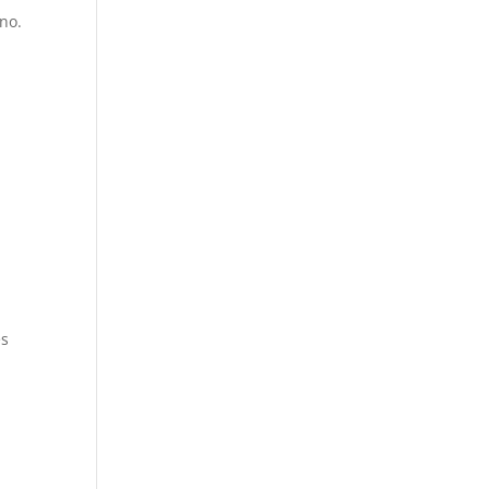
no.
es
r