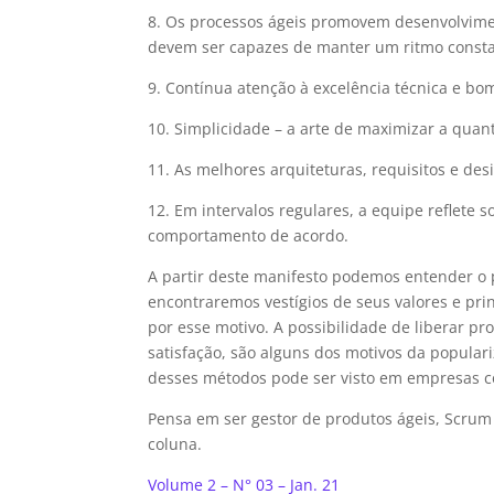
8. Os processos ágeis promovem desenvolvimen
devem ser capazes de manter um ritmo consta
9. Contínua atenção à excelência técnica e bo
10. Simplicidade – a arte de maximizar a quant
11. As melhores arquiteturas, requisitos e de
12. Em intervalos regulares, a equipe reflete s
comportamento de acordo.
A partir deste manifesto podemos entender o p
encontraremos vestígios de seus valores e pr
por esse motivo. A possibilidade de liberar p
satisfação, são alguns dos motivos da popula
desses métodos pode ser visto em empresas c
Pensa em ser gestor de produtos ágeis, Scru
coluna.
Volume 2 – N° 03 – Jan. 21