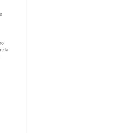
es
mo
ância
o