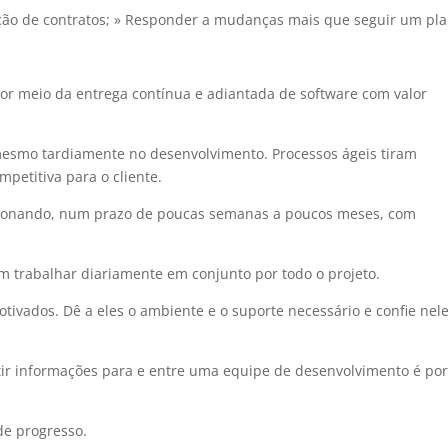
ção de contratos; » Responder a mudanças mais que seguir um pla
 por meio da entrega contínua e adiantada de software com valor
mesmo tardiamente no desenvolvimento. Processos ágeis tiram
etitiva para o cliente.
cionando, num prazo de poucas semanas a poucos meses, com
m trabalhar diariamente em conjunto por todo o projeto.
tivados. Dê a eles o ambiente e o suporte necessário e confie nel
itir informações para e entre uma equipe de desenvolvimento é po
de progresso.