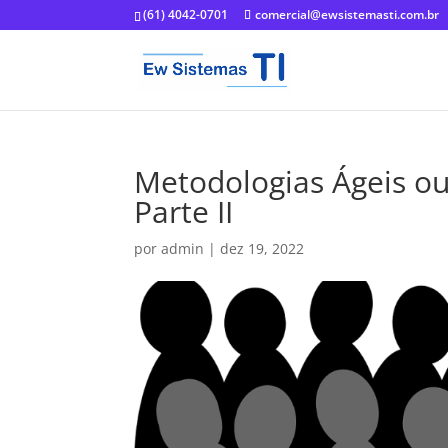
(61) 4042-0701
comercial@ewsistemasti.com.br
Metodologias Ágeis ou
Parte II
por
admin
|
dez 19, 2022