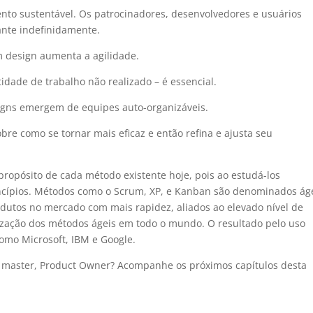
to sustentável. Os patrocinadores, desenvolvedores e usuários
nte indefinidamente.
m design aumenta a agilidade.
idade de trabalho não realizado – é essencial.
signs emergem de equipes auto-organizáveis.
obre como se tornar mais eficaz e então refina e ajusta seu
ropósito de cada método existente hoje, pois ao estudá-los
incípios. Métodos como o Scrum, XP, e Kanban são denominados ág
rodutos no mercado com mais rapidez, aliados ao elevado nível de
rização dos métodos ágeis em todo o mundo. O resultado pelo uso
omo Microsoft, IBM e Google.
m master, Product Owner? Acompanhe os próximos capítulos desta