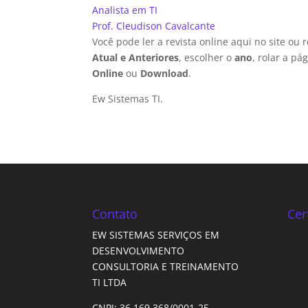
Analista em TI
Prof. Cleudison Cavalcante
Você pode ler a revista online aqui no site ou
Atual e Anteriores
, escolher o
ano
, rolar a p
Online
ou
Download
.
Ew Sistemas TI.
Contato
Cer
EW SISTEMAS SERVIÇOS EM
DESENVOLVIMENTO
CONSULTORIA E TREINAMENTO
TI LTDA
CNPJ: 36.169.368/0001-25