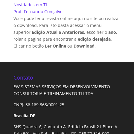
Novidades em TI
Prof. Fernando Gonçalves
Você pode ler a revista online aqui no site ou realizar
o download. Para isto basta acessar o menu
superior
Edição Atual e Anteriores
, escolher o
ano
,
rolar a página para encontrar a
edição desejada
.
Clicar no botão
Ler Online
ou
Download
.
Contato
EW SISTEMAS SERVIÇOS EM DESENVOLVIMENTO
CONSULTORIA E TREINAMENTO TI LTDA
CNPJ: 36.169.368/0001-25
Brasília-DF
SHS Quadra 6, Conjunto A, Edifício Brasil 21 Bloco A
Sala 501, Asa Sul – Brasília – DF. CEP 70.316-000.