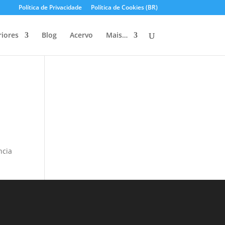
Política de Privacidade
Política de Cookies (BR)
riores
Blog
Acervo
Mais…
ncia