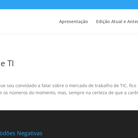
Apresentação
Edição Atual e Ante
e TI
e sou convidado a falar sobre o mercado de trabalho de TIC, fico
m os números do momento, mas, sempre na certeza de que a carê
tidões Negativas