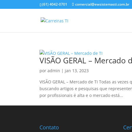
(61) 4042-0701
comercial@ewsistemasti.com.br
VISÃO GERAL – Mercado d
por
admin
|
jan 13, 2023
VISÃO GERAL – Mercado de TI Todas as vezes qu
buscando artigos e pesquisas que represente
por profissionais é alta e o mercado está...
Contato
Cer