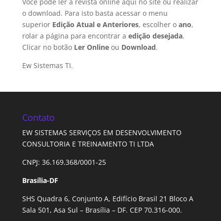
Você pode ler a revista online aqui no site ou realizar
o download. Para isto basta acessar o menu
superior
Edição Atual e Anteriores
, escolher o
ano
,
rolar a página para encontrar a
edição desejada
.
Clicar no botão
Ler Online
ou
Download
.
Ew Sistemas TI.
Contato
EW SISTEMAS SERVIÇOS EM DESENVOLVIMENTO
CONSULTORIA E TREINAMENTO TI LTDA
CNPJ: 36.169.368/0001-25
Brasília-DF
SHS Quadra 6, Conjunto A, Edifício Brasil 21 Bloco A
Sala 501, Asa Sul – Brasília – DF. CEP 70.316-000.