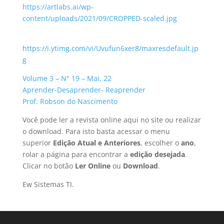
https://artlabs.ai/wp-
content/uploads/2021/09/CROPPED-scaled.jpg
https://i.ytimg.com/vi/Uvufun6xer8/maxresdefault.jp
g
Volume 3 – N° 19 – Mai. 22
Aprender-Desaprender- Reaprender
Prof. Robson do Nascimento
Você pode ler a revista online aqui no site ou realizar
o download. Para isto basta acessar o menu
superior
Edição Atual e Anteriores
, escolher o
ano
,
rolar a página para encontrar a
edição desejada
.
Clicar no botão
Ler Online
ou
Download
.
Ew Sistemas TI.