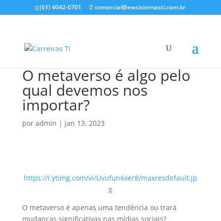
(61) 4042-0701
comercial@ewsistemasti.com.br
O metaverso é algo pelo
qual devemos nos
importar?
por
admin
|
jan 13, 2023
https://i.ytimg.com/vi/Uvufun6xer8/maxresdefault.jp
g
O metaverso é apenas uma tendência ou trará
mudanças significativas nas mídias sociais?