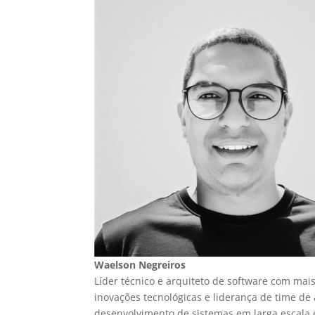
Waelson Negreiros
Líder técnico e arquiteto de software com ma
inovações tecnológicas e liderança de time de
desenvolvimento de sistemas em larga escala e