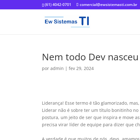
(61) 4042-0701
comercial@ewsistemasti.com.br
Nem todo Dev nasceu p
por
admin
|
fev 29, 2024
Liderança! Esse termo é tão glamorizado, mas
Liderar não é sobre ter um título bonitinho 
postura, um jeito de ser que inspira e move a
precisa virar líder de equipe para dizer que c
A verdade é que muitos de nós, devs, amamos 