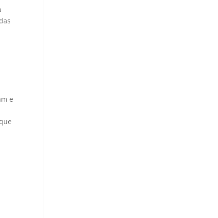
a
 das
am e
 que