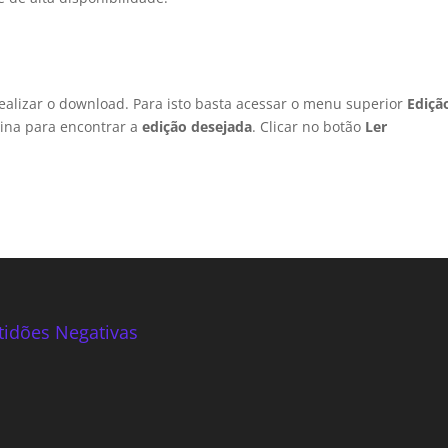
 realizar o download. Para isto basta acessar o menu superior
Ediçã
ágina para encontrar a
edição desejada
. Clicar no botão
Ler
tidões Negativas