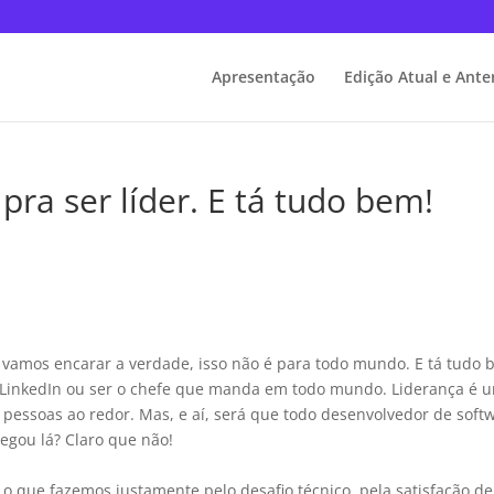
Apresentação
Edição Atual e Ante
ra ser líder. E tá tudo bem!
, vamos encarar a verdade, isso não é para todo mundo. E tá tudo 
no LinkedIn ou ser o chefe que manda em todo mundo. Liderança é 
s pessoas ao redor. Mas, e aí, será que todo desenvolvedor de soft
hegou lá? Claro que não!
o que fazemos justamente pelo desafio técnico, pela satisfação de