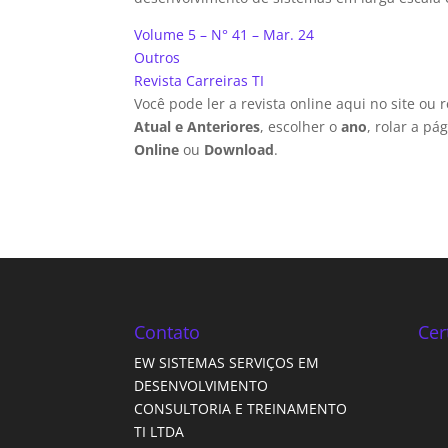
Volume 5 – N° 41 – Mar. 24
Outros
Revista Carreiras TI
Você pode ler a revista online aqui no site ou
Atual e Anteriores
, escolher o
ano
, rolar a p
Online
ou
Download
.
Contato
Cer
EW SISTEMAS SERVIÇOS EM
DESENVOLVIMENTO
CONSULTORIA E TREINAMENTO
TI LTDA