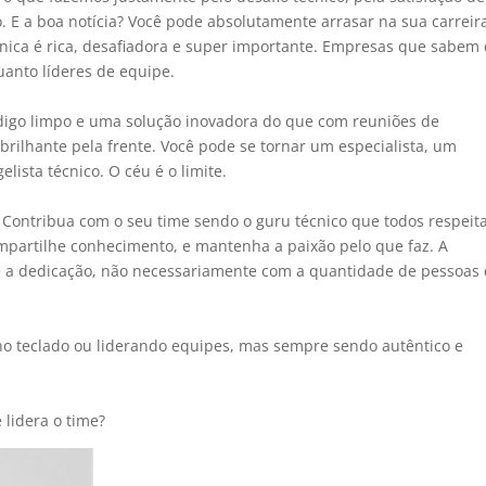
ro. E a boa notícia? Você pode absolutamente arrasar na sua carreir
cnica é rica, desafiadora e super importante. Empresas que sabem
quanto líderes de equipe.
digo limpo e uma solução inovadora do que com reuniões de
rilhante pela frente. Você pode se tornar um especialista, um
ista técnico. O céu é o limite.
 Contribua com o seu time sendo o guru técnico que todos respeit
ompartilhe conhecimento, e mantenha a paixão pelo que faz. A
 e a dedicação, não necessariamente com a quantidade de pessoas
 no teclado ou liderando equipes, mas sempre sendo autêntico e
 lidera o time?