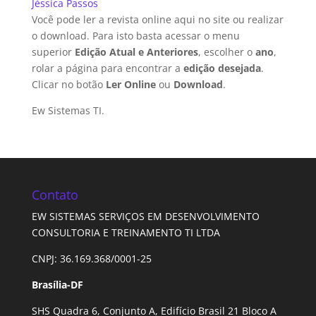
Jéssica Passos
Você pode ler a revista online aqui no site ou realizar
o download. Para isto basta acessar o menu
superior
Edição Atual e Anteriores
, escolher o
ano
,
rolar a página para encontrar a
edição desejada
.
Clicar no botão
Ler Online
ou
Download
.
Ew Sistemas TI.
Contato
EW SISTEMAS SERVIÇOS EM DESENVOLVIMENTO
CONSULTORIA E TREINAMENTO TI LTDA
CNPJ: 36.169.368/0001-25
Brasília-DF
SHS Quadra 6, Conjunto A, Edifício Brasil 21 Bloco A