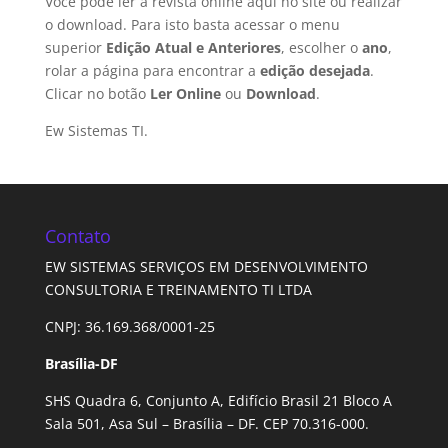
Você pode ler a revista online aqui no site ou realizar
o download. Para isto basta acessar o menu
superior
Edição Atual e Anteriores
, escolher o
ano
,
rolar a página para encontrar a
edição desejada
.
Clicar no botão
Ler Online
ou
Download
.
Ew Sistemas TI.
Contato
EW SISTEMAS SERVIÇOS EM DESENVOLVIMENTO
CONSULTORIA E TREINAMENTO TI LTDA
CNPJ: 36.169.368/0001-25
Brasília-DF
SHS Quadra 6, Conjunto A, Edifício Brasil 21 Bloco A
Sala 501, Asa Sul – Brasília – DF. CEP 70.316-000.