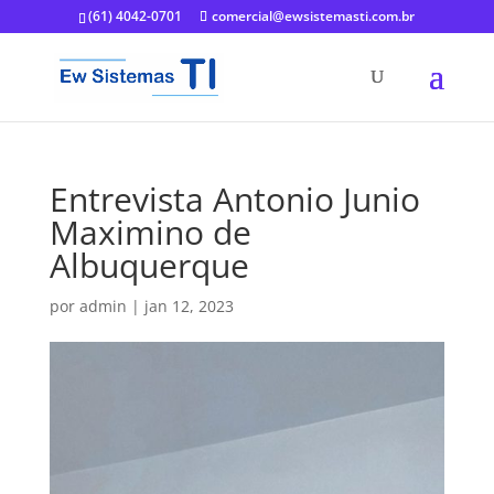
(61) 4042-0701
comercial@ewsistemasti.com.br
Entrevista Antonio Junio
Maximino de
Albuquerque
por
admin
|
jan 12, 2023