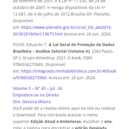
de fevereiro de 2001, e a Lei nº 11.530, de 24 de
outubro de 2007; e revoga dispositivos da Lei nº
12.681, de 4 de julho de 2012.Brasília-DF: Planalto.
Disponível
em:
https://www.planalto.gov.br/ccivil_03/_ato2015-
2018/2018/lei/L13675.htm
Acesso em: 26 jun. 2024.
FILHO, Eduardo T.
A Lei Geral de Proteção de Dados
Brasileira – Análise Setorial (Volume II).
[São Paulo-
SP ]: Grupo Almedina, 2021. E-book. ISBN
9786556273969. Disponível
em:
https://integrada.minhabiblioteca.com.br/#/book
s/9786556273969
. Acesso em: 26 jun. 2024.
Volume 5 – N° 45 – Jul. 24
Empodere-se no Direito
Dra. Gessica Moura
Você pode ler a revista online aqui no site ou realizar
o download. Para isto basta acessar o menu
superior
Edição Atual e Anteriores
, escolher o
ano
,
rolar a página para encontrar a
edição desejada
.