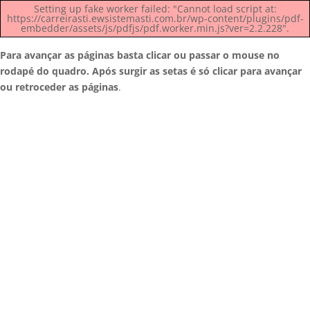
Setting up fake worker failed: "Cannot load script at:
https://carreirasti.ewsistemasti.com.br/wp-content/plugins/pdf-
embedder/assets/js/pdfjs/pdf.worker.min.js?ver=2.2.228".
Para avançar as páginas basta clicar ou passar o mouse no
rodapé do quadro. Após surgir as setas é só clicar para avançar
ou retroceder as páginas
.