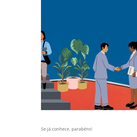
Se já conhece, parabéns!