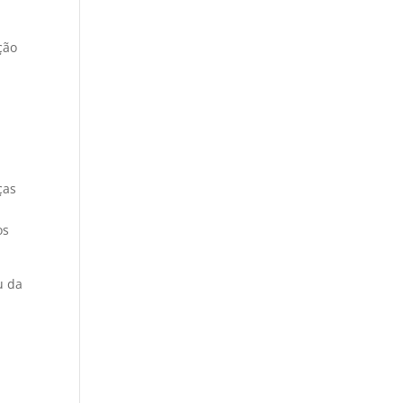
ção
ças
os
u da