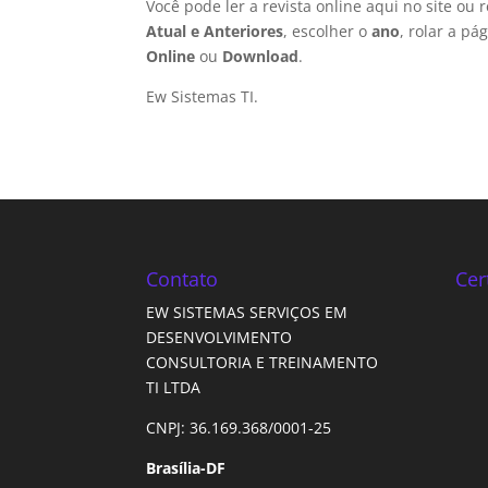
Você pode ler a revista online aqui no site ou
Atual e Anteriores
, escolher o
ano
, rolar a p
Online
ou
Download
.
Ew Sistemas TI.
Contato
Cer
EW SISTEMAS SERVIÇOS EM
DESENVOLVIMENTO
CONSULTORIA E TREINAMENTO
TI LTDA
CNPJ: 36.169.368/0001-25
Brasília-DF