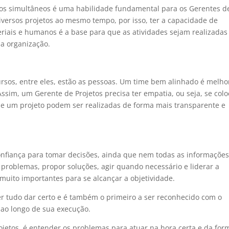
etos simultâneos é uma habilidade fundamental para os Gerentes d
versos projetos ao mesmo tempo, por isso, ter a capacidade de
teriais e humanos é a base para que as atividades sejam realizadas
da organização.
rsos, entre eles, estão as pessoas. Um time bem alinhado é melho
ssim, um Gerente de Projetos precisa ter empatia, ou seja, se colo
 de um projeto podem ser realizadas de forma mais transparente e
 confiança para tomar decisões, ainda que nem todas as informaçõe
 problemas, propor soluções, agir quando necessário e liderar a
uito importantes para se alcançar a objetividade.
er tudo dar certo e é também o primeiro a ser reconhecido com o
 ao longo de sua execução.
ojetos, é entender os problemas para atuar na hora certa e da for