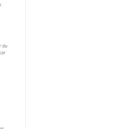
e
r do
car
s
ma