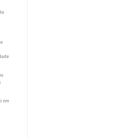
da
de
idade
os
s
do em