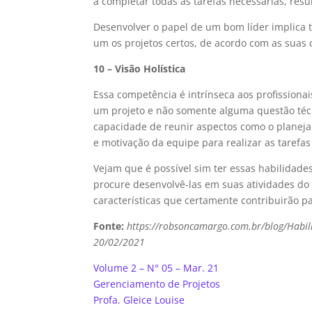
a completar todas as tarefas necessárias, resu
Desenvolver o papel de um bom líder implica
um os projetos certos, de acordo com as suas
10 – Visão Holística
Essa competência é intrínseca aos profissiona
um projeto e não somente alguma questão téc
capacidade de reunir aspectos como o planejam
e motivação da equipe para realizar as tarefas
Vejam que é possível sim ter essas habilidade
procure desenvolvê-las em suas atividades do c
características que certamente contribuirão pa
Fonte:
https://robsoncamargo.com.br/blog/Habil
20/02/2021
Volume 2 – N° 05 – Mar. 21
Gerenciamento de Projetos
Profa. Gleice Louise