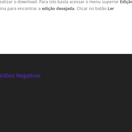
 realizar o download. Para isto basta acessar o menu superior
Ediçã
ágina para encontrar a
edição desejada
. Clicar no botão
Ler
tidões Negativas