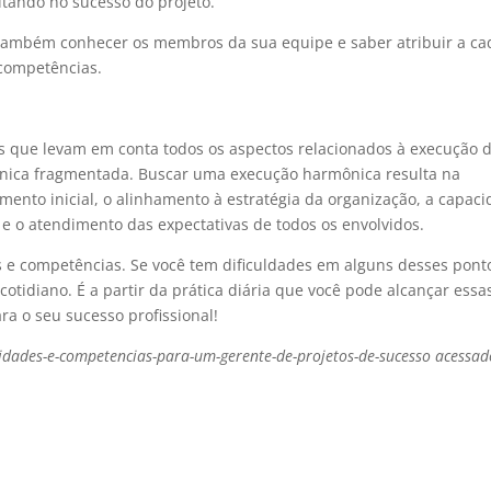
ltando no sucesso do projeto.
 também conhecer os membros da sua equipe e saber atribuir a ca
 competências.
is que levam em conta todos os aspectos relacionados à execução 
nica fragmentada. Buscar uma execução harmônica resulta na
ento inicial, o alinhamento à estratégia da organização, a capac
 e o atendimento das expectativas de todos os envolvidos.
s e competências. Se você tem dificuldades em alguns desses pont
otidiano. É a partir da prática diária que você pode alcançar essa
ra o seu sucesso profissional!
idades-e-competencias-para-um-gerente-de-projetos-de-sucesso acessa