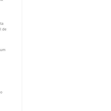
ita
l de
r um
 o